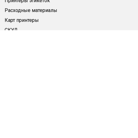
Принтеры этикеток
Расходные материалы
Карт принтеры
СКУД
Этикетки-браслеты
Этикетка
Пластиковые карты
Аксессуары
Чистящие средства
Дополнительно
Личный кабинет