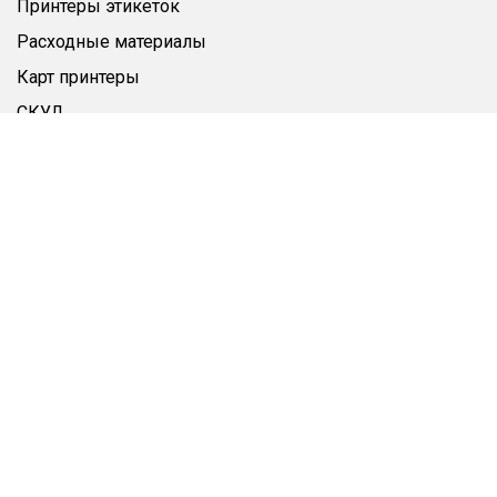
Принтеры этикеток
Расходные материалы
Карт принтеры
СКУД
Этикетки-браслеты
Этикетка
Пластиковые карты
Аксессуары
Чистящие средства
Дополнительно
Личный кабинет