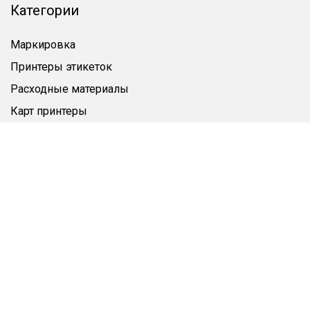
Категории
Маркировка
Принтеры этикеток
Расходные материалы
Карт принтеры
СКУД
Этикетки-браслеты
Этикетка
Пластиковые карты
Аксессуары
Чистящие средства
Дополнительно