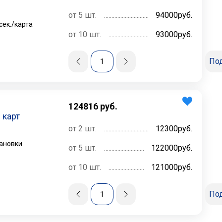
от 5 шт.
94000руб.
сек./карта
от 10 шт.
93000руб.
По
124816
руб.
 карт
от 2 шт.
12300руб.
тановки
от 5 шт.
122000руб.
от 10 шт.
121000руб.
По