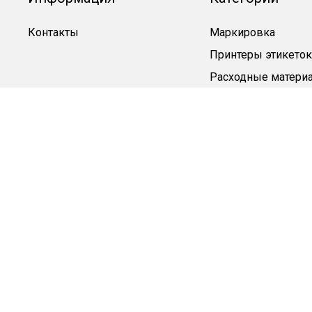
Контакты
Маркировка
Принтеры этикеток
Расходные матери
Карт принтеры
СКУД
Этикетки-браслет
Этикетка
Пластиковые карт
Аксессуары
Чистящие средства